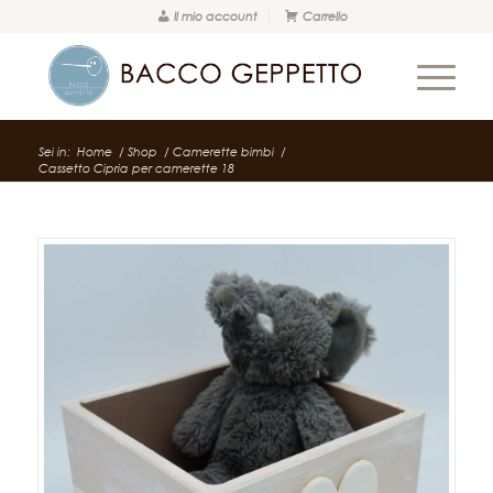
Il mio account
Carrello
Sei in:
Home
/
Shop
/
Camerette bimbi
/
Cassetto Cipria per camerette 18